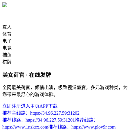
真人
体育
电子
电竞
捕鱼
棋牌
美女荷官 · 在线发牌
全网最美荷官，倾情出演，极致视觉盛宴，多元游戏种类，为
您带来最舒心的游戏体验。
立即注册
进入主页
APP下载
推荐主线路：
https://34.96.227.59:31202
推荐线路：
https://34.96.227.59:31201
推荐线路：
https://www.1nzkex.com
推荐线路：
https://www.plov9r.com