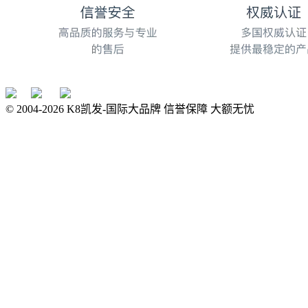
© 2004-
2026
K8凯发-国际大品牌 信誉保障 大额无忧